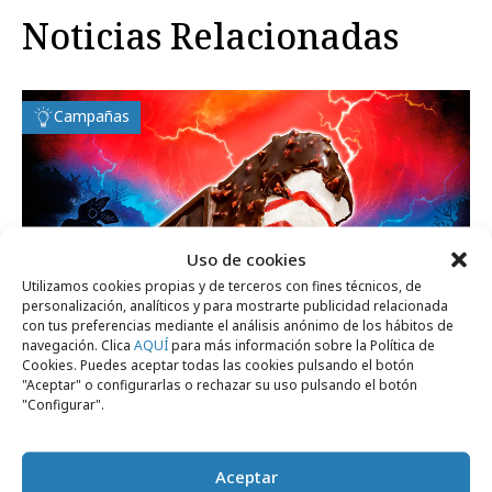
Noticias Relacionadas
Campañas
Uso de cookies
Utilizamos cookies propias y de terceros con fines técnicos, de
personalización, analíticos y para mostrarte publicidad relacionada
con tus preferencias mediante el análisis anónimo de los hábitos de
navegación. Clica
AQUÍ
para más información sobre la Política de
Cookies. Puedes aceptar todas las cookies pulsando el botón
"Aceptar" o configurarlas o rechazar su uso pulsando el botón
domingo, 9 de agosto 2026
"Configurar".
Maxibon x Stranger Things, una
colaboración histórica con Netflix
Aceptar