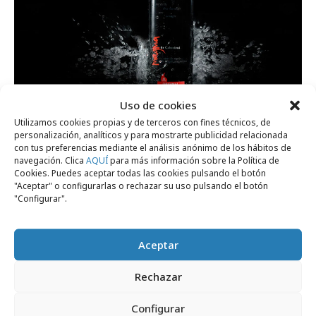
Uso de cookies
miércoles, 5 de agosto 2026
Utilizamos cookies propias y de terceros con fines técnicos, de
Experiencia sensorial de Magma de
personalización, analíticos y para mostrarte publicidad relacionada
con tus preferencias mediante el análisis anónimo de los hábitos de
Cabreiroá para ver el eclipse solar
navegación. Clica
AQUÍ
para más información sobre la Política de
Cookies. Puedes aceptar todas las cookies pulsando el botón
"Aceptar" o configurarlas o rechazar su uso pulsando el botón
"Configurar".
Internacional
Aceptar
Rechazar
Configurar