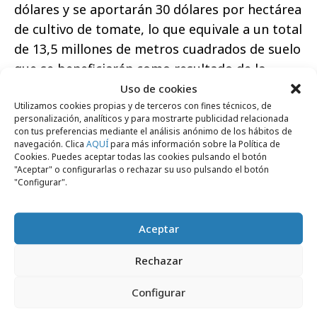
dólares y se aportarán 30 dólares por hectárea
de cultivo de tomate, lo que equivale a un total
de 13,5 millones de metros cuadrados de suelo
que se beneficiarán como resultado de la
iniciativa.
Uso de cookies
Utilizamos cookies propias y de terceros con fines técnicos, de
Los jugadores podrán acceder a la isla Heinz
personalización, analíticos y para mostrarte publicidad relacionada
con tus preferencias mediante el análisis anónimo de los hábitos de
Tomatoes S.O.S. ingresando el código ‘1877-
navegación. Clica
AQUÍ
para más información sobre la Política de
1435-6432’ en la página de códigos de la isla en
Cookies. Puedes aceptar todas las cookies pulsando el botón
"Aceptar" o configurarlas o rechazar su uso pulsando el botón
la pantalla de “Descubre” en Fortnite.
"Configurar".
Aceptar
Rechazar
Comparte
Configurar