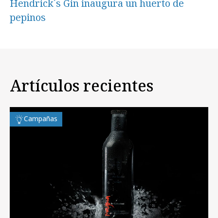
Hendrick´s Gin inaugura un huerto de
pepinos
Artículos recientes
Campañas