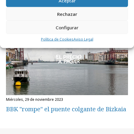
Aceptar
inteligencia artificial
Rechazar
Marcas y ESG
Configurar
Política de Cookies
Aviso Legal
miércoles, 29 de noviembre 2023
BBK "rompe" el puente colgante de Bizkaia