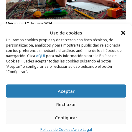
miércoles, 17 de junio 2026
Danone estrena campaña desde la mirada
Uso de cookies
Utilizamos cookies propias y de terceros con fines técnicos, de
de los niños
personalización, analíticos y para mostrarte publicidad relacionada
con tus preferencias mediante el análisis anónimo de los hábitos de
navegación. Clica
AQUÍ
para más información sobre la Política de
Formación y estudios
Cookies. Puedes aceptar todas las cookies pulsando el botón
"Aceptar" o configurarlas o rechazar su uso pulsando el botón
"Configurar".
Aceptar
Rechazar
Configurar
Política de Cookies
Aviso Legal