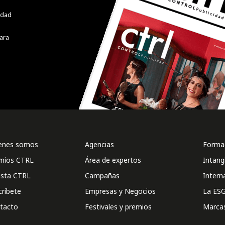
cidad
ara
enes somos
Agencias
Formac
mios CTRL
Área de expertos
Intang
ista CTRL
Campañas
Intern
críbete
Empresas y Negocios
La ESG
tacto
Festivales y premios
Marca