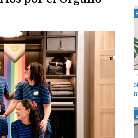
l
N
m