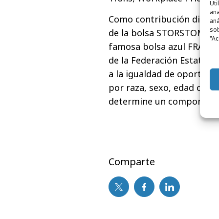
Uti
ana
Como contribución directa
aná
sob
de la bolsa STORSTOMMA, u
"Ac
famosa bolsa azul FRAKT
de la Federación Estatal
a la igualdad de oportuni
por raza, sexo, edad o cua
determine un comportamie
Comparte