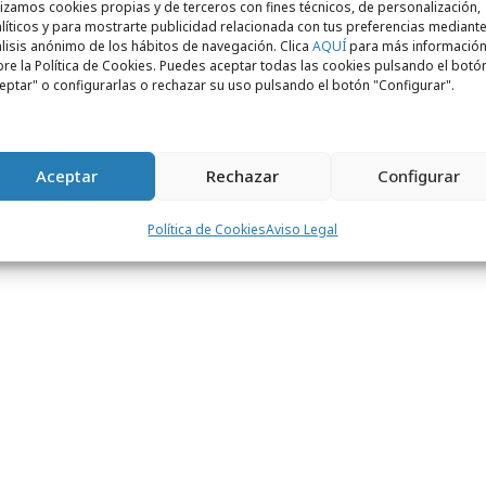
lizamos cookies propias y de terceros con fines técnicos, de personalización,
líticos y para mostrarte publicidad relacionada con tus preferencias mediante
, desde 2022, IKEA destina los beneficios
lisis anónimo de los hábitos de navegación. Clica
AQUÍ
para más informació
re la Política de Cookies. Puedes aceptar todas las cookies pulsando el botó
n rediseño con los colores arcoíris de la
eptar" o configurarlas o rechazar su uso pulsando el botón "Configurar".
A, para
donaciones al proyecto WeTrans
,
 LGTBI+. IKEA está comprometido en cuanto
dades sin ningún tipo de discriminación sea
Aceptar
Rechazar
Configurar
lquier otra circunstancia personal
nto distinto.
Política de Cookies
Aviso Legal