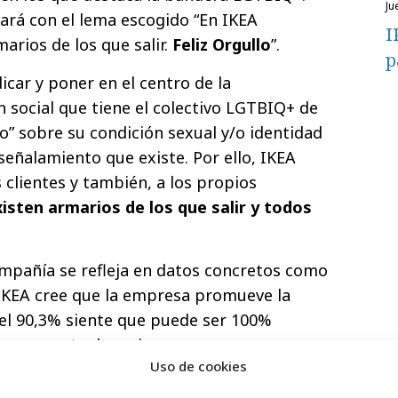
ju
rá con el lema escogido “En IKEA
I
rios de los que salir.
Feliz Orgullo
”.
p
icar y poner en el centro de la
n social que tiene el colectivo LGTBIQ+ de
io” sobre su condición sexual y/o identidad
señalamiento que existe. Por ello, IKEA
 clientes y también, a los propios
isten armarios de los que salir y todos
mpañía se refleja en datos concretos como
 IKEA cree que la empresa promueve la
y el 90,3% siente que puede ser 100%
forma parte de varios programas y
Uso de cookies
tar la inclusión laboral
como: Yes We
undation y Stonewall.