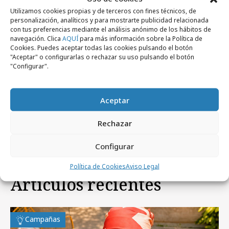
Utilizamos cookies propias y de terceros con fines técnicos, de
personalización, analíticos y para mostrarte publicidad relacionada
con tus preferencias mediante el análisis anónimo de los hábitos de
navegación. Clica
AQUÍ
para más información sobre la Política de
Cookies. Puedes aceptar todas las cookies pulsando el botón
"Aceptar" o configurarlas o rechazar su uso pulsando el botón
"Configurar".
lunes, 20 de julio 2026
Cabreiroá celebra el triunfo de La Roja con
Aceptar
una pausa de hidratación
Rechazar
Configurar
Política de Cookies
Aviso Legal
Artículos recientes
Campañas