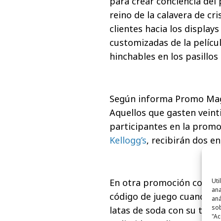
para crear conciencia del
reino de la calavera de cri
clientes hacia los display
customizadas de la películ
hinchables en los pasillos
Según informa Promo Magaz
Aquellos que gasten veint
participantes en la promo
Kellogg’s
, recibirán dos en
En otra promoción con la
Uti
ana
código de juego cuando l
aná
sob
latas de soda con su tarje
"Ac