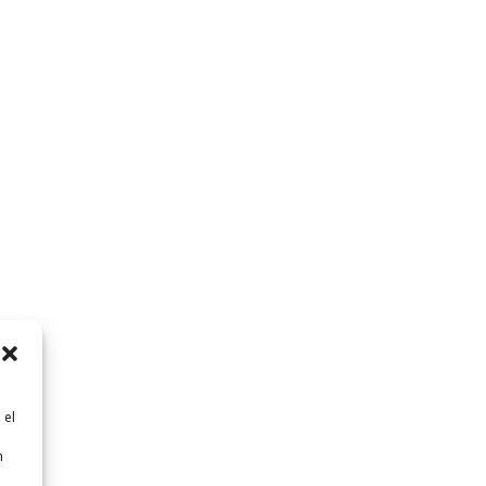
 el
n
n