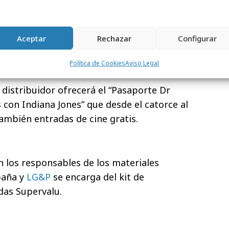
DrPepperMoretoExplore.com
por entradas
 tarjetas de regalo Kroger de cinco y diez
s personalizarán su entrada y cabeceras de
Aceptar
Rechazar
Configurar
película.
Política de Cookies
Aviso Legal
l distribuidor ofrecerá el “Pasaporte Dr
con Indiana Jones” que desde el catorce al
ambién entradas de cine gratis.
n los responsables de los materiales
paña y
LG&P
se encarga del kit de
das Supervalu.