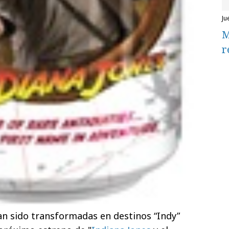
j
M
r
an sido transformadas en destinos “Indy”