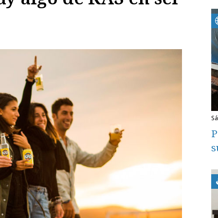
s
P
s