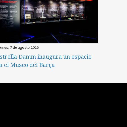
iernes, 7 de agosto 2026
strella Damm inaugura un espacio
n el Museo del Barça