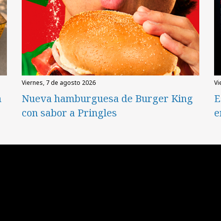
viernes, 7 de agosto 2026
v
n
Nueva hamburguesa de Burger King
E
con sabor a Pringles
e