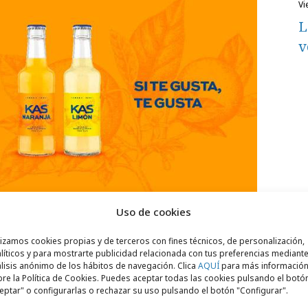
v
L
v
eativo en la idea de que hay algo de Kas en
Uso de cookies
ha buscado destacar lo curioso,
lizamos cookies propias y de terceros con fines técnicos, de personalización,
ue significa ser del norte
. Una campaña
líticos y para mostrarte publicidad relacionada con tus preferencias mediante
lisis anónimo de los hábitos de navegación. Clica
AQUÍ
para más informació
del norte que ha podido desarrollar Grupo
re la Política de Cookies. Puedes aceptar todas las cookies pulsando el botó
n 16 ciudades en la península (incluida
eptar" o configurarlas o rechazar su uso pulsando el botón "Configurar".