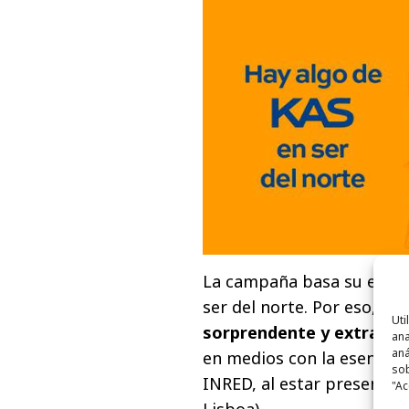
La campaña basa su eje cr
ser del norte. Por eso,
se 
Uti
sorprendente y extraño q
ana
aná
en medios con la esencia 
sob
INRED, al estar presente e
"Ac