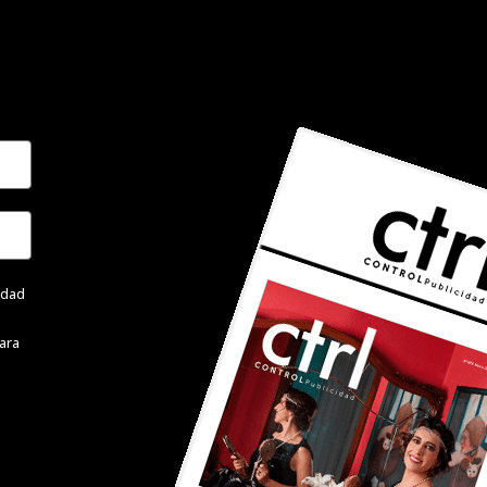
cidad
ara