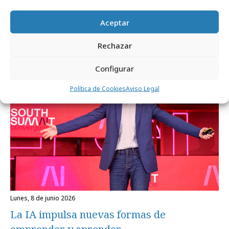
viernes, 26 de junio 2026
Volkswagen juega al despiste con la
Aceptar
llegada de Mourinho
Rechazar
Empresas y Negocios
Configurar
Política de Cookies
Aviso Legal
lunes, 8 de junio 2026
La IA impulsa nuevas formas de