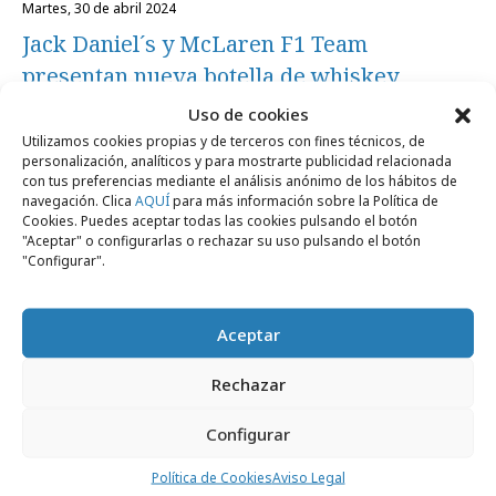
martes, 30 de abril 2024
Jack Daniel´s y McLaren F1 Team
presentan nueva botella de whiskey
Uso de cookies
Utilizamos cookies propias y de terceros con fines técnicos, de
Campañas
personalización, analíticos y para mostrarte publicidad relacionada
con tus preferencias mediante el análisis anónimo de los hábitos de
navegación. Clica
AQUÍ
para más información sobre la Política de
Cookies. Puedes aceptar todas las cookies pulsando el botón
"Aceptar" o configurarlas o rechazar su uso pulsando el botón
"Configurar".
Aceptar
Rechazar
miércoles, 7 de junio 2023
Configurar
Jack Daniel´s celebra su alianza con el
equipo McLaren de Fórmula 1
Política de Cookies
Aviso Legal