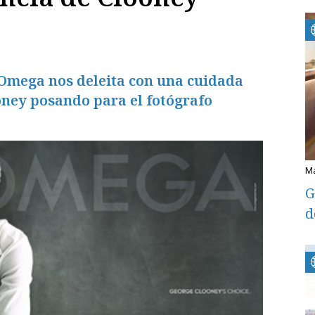
Omega nos deleita con una cuidada
ney posando para el fotógrafo
G
d