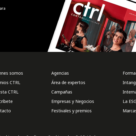
ara
enes somos
Agencias
Formac
mios CTRL
Área de expertos
Intang
ista CTRL
Campañas
Intern
críbete
Empresas y Negocios
La ESG
tacto
Festivales y premios
Marca