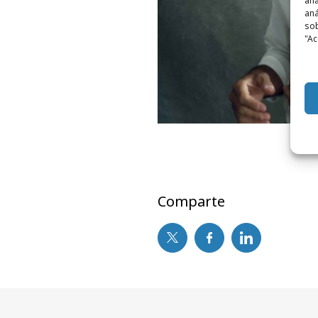
ana
aná
sob
"Ac
Comparte