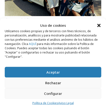
viernes, 17 de julio 2026
Uso de cookies
Volkswagen adapta una furgo para El
Utilizamos cookies propias y de terceros con fines técnicos, de
Langui y su banda
personalización, analíticos y para mostrarte publicidad relacionada
con tus preferencias mediante el análisis anónimo de los hábitos de
navegación. Clica
AQUÍ
para más información sobre la Política de
Cookies. Puedes aceptar todas las cookies pulsando el botón
Agencias
"Aceptar" o configurarlas o rechazar su uso pulsando el botón
"Configurar".
Aceptar
Rechazar
Configurar
Política de Cookies
Aviso Legal