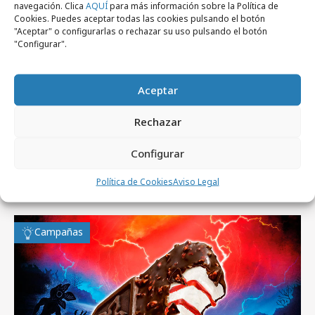
navegación. Clica
AQUÍ
para más información sobre la Política de
Cookies. Puedes aceptar todas las cookies pulsando el botón
"Aceptar" o configurarlas o rechazar su uso pulsando el botón
lunes, 13 de julio 2026
"Configurar".
McDonald´s patrocina doce festivales
icónicos
Aceptar
Rechazar
Configurar
Artículos recientes
Política de Cookies
Aviso Legal
Campañas