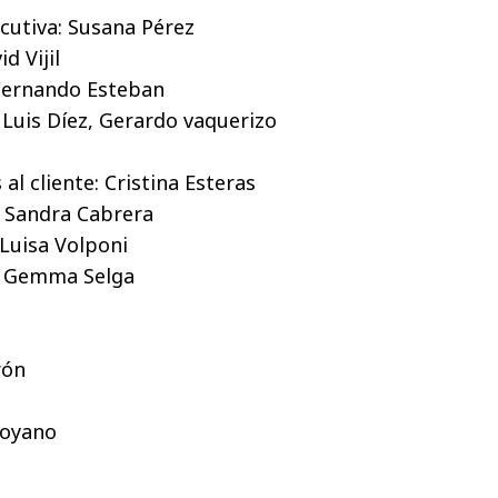
ecutiva: Susana Pérez
d Vijil
 Fernando Esteban
é Luis Díez, Gerardo vaquerizo
 al cliente: Cristina Esteras
: Sandra Cabrera
 Luisa Volponi
a: Gemma Selga
rón
Moyano