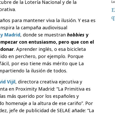
ubre de la Lotería Nacional y de la
l
rativa.
E
q
ños para mantener viva la ilusión. Y esa es
inspira la campaña audiovisual
ty Madrid
, donde se muestran
hobbies
y
mpezar con entusiasmo, pero que con el
ndonar
. Aprender inglés, o esa bicicleta
tido en perchero, por ejemplo. Porque
fácil, por eso tiene más mérito que La
mpartiendo la ilusión de todos.
id Vijil
, directora creativa ejecutiva y
enta en Proximity Madrid: “La Primitiva es
rías más querido por los españoles y
o homenaje a la altura de ese cariño”. Por
dez, jefe de publicidad de SELAE añade: “La