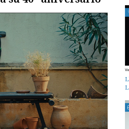
v
L
L