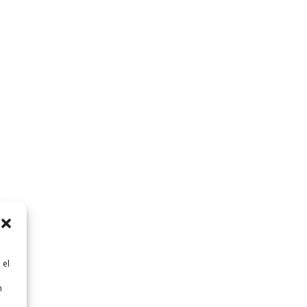
 el
n
n