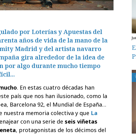
gulado por Loterías y Apuestas del
ju
arenta años de vida de la mano de la
E
mity Madrid y del artista navarro
P
mpaña gira alrededor de la idea de
ón por algo durante mucho tiempo
cil...
 mucho
. En estas cuatro décadas han
ste país que nos han ilusionado, como la
ea, Barcelona 92, el Mundial de España…
e nuestra memoria colectiva y que
La
najear con una serie de
seis viñetas
meneta
, protagonistas de los décimos del