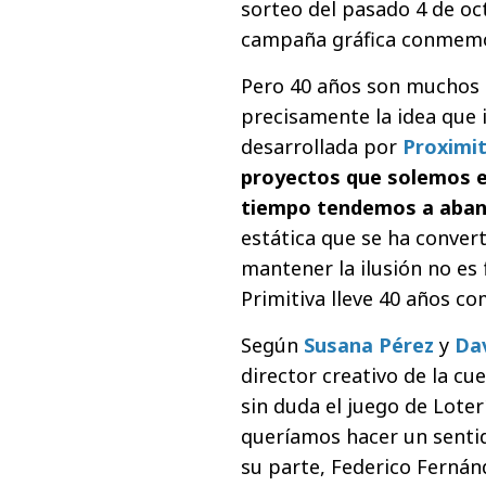
sorteo del pasado 4 de oct
campaña gráfica conmemo
Pero 40 años son muchos a
precisamente la idea que 
desarrollada por
Proximi
proyectos que solemos e
tiempo tendemos a aba
estática que se ha conver
mantener la ilusión no es 
Primitiva lleve 40 años co
Según
Susana Pérez
y
Dav
director creativo de la cu
sin duda el juego de Lote
queríamos hacer un sentid
su parte, Federico Fernán