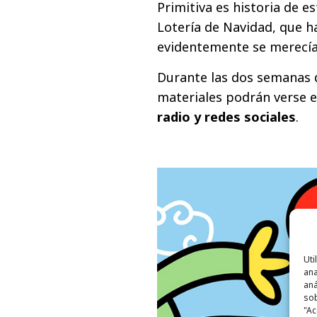
Primitiva es historia de e
Lotería de Navidad, que h
evidentemente se merecía
Durante las dos semanas q
materiales podrán verse 
radio y redes sociales
.
Uti
ana
aná
sob
"Ac