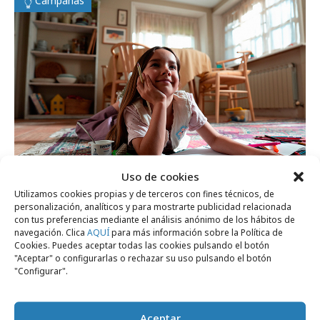
Campañas
Uso de cookies
Utilizamos cookies propias y de terceros con fines técnicos, de
personalización, analíticos y para mostrarte publicidad relacionada
miércoles, 17 de junio 2026
con tus preferencias mediante el análisis anónimo de los hábitos de
Danone estrena campaña desde la mirada
navegación. Clica
AQUÍ
para más información sobre la Política de
Cookies. Puedes aceptar todas las cookies pulsando el botón
de los niños
"Aceptar" o configurarlas o rechazar su uso pulsando el botón
"Configurar".
Empresas y Negocios
Aceptar