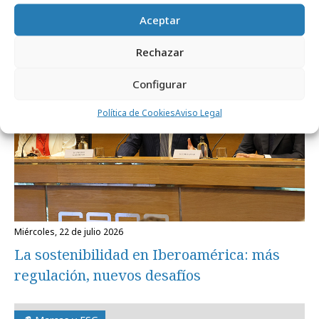
suben al escenario
Aceptar
Área de expertos
Rechazar
Configurar
Política de Cookies
Aviso Legal
miércoles, 22 de julio 2026
La sostenibilidad en Iberoamérica: más
regulación, nuevos desafíos