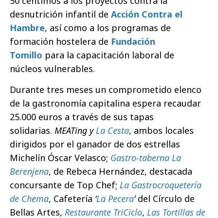
50 céntimos a los proyectos contra la
desnutrición infantil de
Acción Contra el
Hambre
, así como a los programas de
formación hostelera de
Fundación
Tomillo
para la capacitación laboral de
núcleos vulnerables.
Durante tres meses un comprometido elenco
de la gastronomía capitalina espera recaudar
25.000 euros a través de sus tapas
solidarias.
MEATing y
La Cesta
, ambos locales
dirigidos por el ganador de dos estrellas
Michelín Óscar Velasco;
Gastro-taberna La
Berenjena
, de Rebeca Hernández, destacada
concursante de Top Chef;
La Gastrocroquetería
de Chema
, Cafetería
‘
La Pecera
’
del Círculo de
Bellas Artes,
Restaurante TriCiclo
,
Las Tortillas de