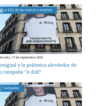
La ESG de las marcas a examen
miércoles, 17 de septiembre 2025
esigual y la polémica alrededor de
u campaña “A doll”
Campañas