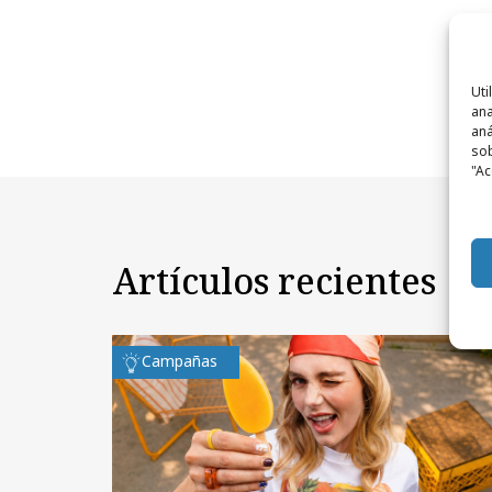
Uti
ana
aná
sob
"Ac
Artículos recientes
Campañas