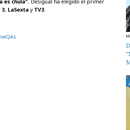
a es chula"
, Desigual ha elegido el primer
 3
,
LaSexta
y
TV3
.
YmwQAs
D
"
M