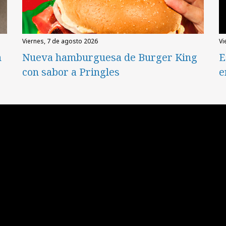
viernes, 7 de agosto 2026
v
n
Nueva hamburguesa de Burger King
E
con sabor a Pringles
e