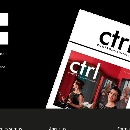
cidad
ara
enes somos
Agencias
Formac