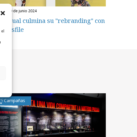
unes, 10 de junio 2024
esigual culmina su "rebranding" con
n desfile
 el
n
n
Campañas