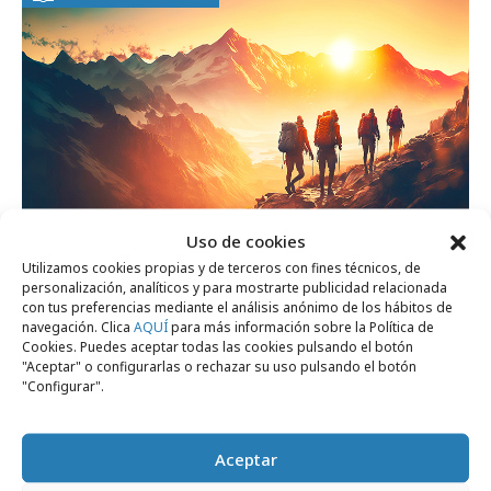
Uso de cookies
Utilizamos cookies propias y de terceros con fines técnicos, de
jueves, 16 de julio 2026
personalización, analíticos y para mostrarte publicidad relacionada
con tus preferencias mediante el análisis anónimo de los hábitos de
Las agencias creativas y de medios más
navegación. Clica
AQUÍ
para más información sobre la Política de
atractivas para trabajar
Cookies. Puedes aceptar todas las cookies pulsando el botón
"Aceptar" o configurarlas o rechazar su uso pulsando el botón
"Configurar".
Agencias
Aceptar