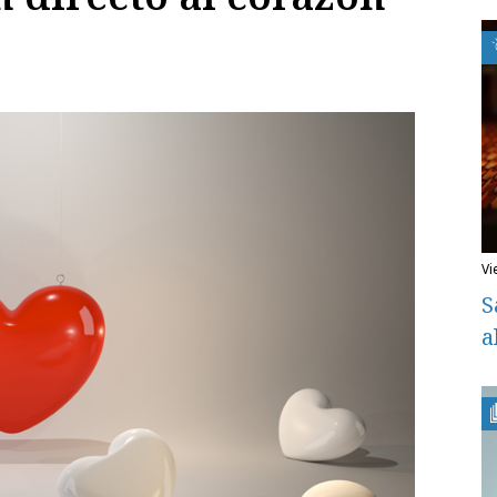
v
S
a