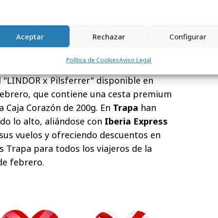
hes especiales en forma de corazón para
: Ferrero Rocher (8 unidades, 5,99€), Mon
Aceptar
Rechazar
Configurar
y Raffaello (14 unidades, 6,99€).
Lindt &
ne a la artista Pilsferrer para ofrecer una
Política de Cookies
Aviso Legal
spirada en los bombones Lindt LINDOR, a
l "LINDOR x Pilsferrer" disponible en
febrero, que contiene una cesta premium
a Caja Corazón de 200g. En
Trapa
han
do lo alto, aliándose con
Iberia Express
sus vuelos y ofreciendo descuentos en
 Trapa para todos los viajeros de la
de febrero.