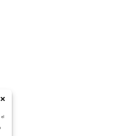
 el
n
n