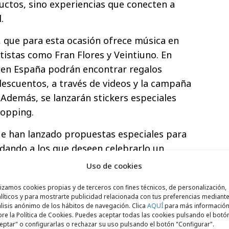
uctos, sino experiencias que conecten a
.
, que para esta ocasión ofrece música en
tistas como Fran Flores y Veintiuno. En
s en España podrán encontrar regalos
 descuentos, a través de videos y la campaña
Además, se lanzarán stickers especiales
hopping.
e han lanzado propuestas especiales para
 dando a los que deseen celebrarlo un
 infinito. En el apartado de los clásicos,
Uso de cookies
 sentido del gusto. Los menús especiales,
lizamos cookies propias y de terceros con fines técnicos, de personalización,
os chocolates y las flores son regalos
líticos y para mostrarte publicidad relacionada con tus preferencias mediante
pero no por ello pasados de moda.
lisis anónimo de los hábitos de navegación. Clica
AQUÍ
para más informació
re la Política de Cookies. Puedes aceptar todas las cookies pulsando el botó
eptar" o configurarlas o rechazar su uso pulsando el botón "Configurar".
ico y las marcas del sector lo saben. En