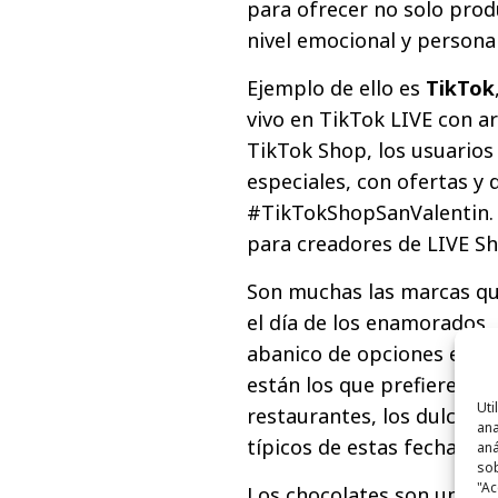
para ofrecer no solo prod
nivel emocional y personal
Ejemplo de ello es
TikTok
vivo en TikTok LIVE con ar
TikTok Shop, los usuario
especiales, con ofertas y
#TikTokShopSanValentin. 
para creadores de LIVE S
Son muchas las marcas qu
el día de los enamorados,
abanico de opciones es casi
están los que prefieren el
Uti
restaurantes, los dulces, l
ana
típicos de estas fechas, 
aná
sob
"Ac
Los chocolates son un clás