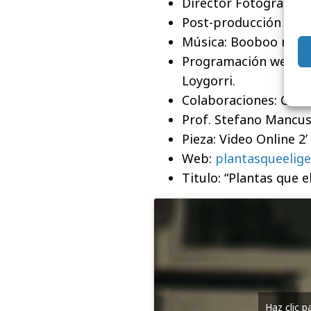
Director Fotografía: 
Post-producción y So
Música: Booboo musi
Programación web: Car
Loygorri.
Colaboraciones: Cent
Prof. Stefano Mancus
Pieza: Video Online 2’
Web:
plantasqueelig
Titulo: “Plantas que e
Haz clic 