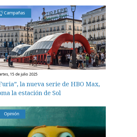
Campañas
martes, 15 de julio 2025
Furia”, la nueva serie de HBO Max,
oma la estación de Sol
Opinión