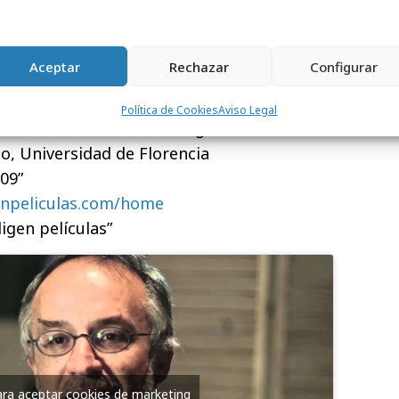
Nestor Calvo
nido: Jacaranda
c
Aceptar
Rechazar
Configurar
los Laínez, Miguel Iglesias, Gabriel García
Política de Cookies
Aviso Legal
ro Nacional de Biotecnología CSIC,
o, Universidad de Florencia
 09”
enpeliculas.com/home
ligen películas”
para aceptar cookies de marketing