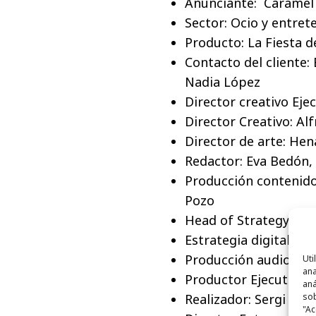
Anunciante: Caramel 
Sector: Ocio y entre
Producto: La Fiesta 
Contacto del cliente
Nadia López
Director creativo Eje
Director Creativo: Al
Director de arte: Hen
Redactor: Eva Bedón,
Producción contenido
Pozo
Head of Strategy: Ma
Estrategia digital: Pe
Producción audiovisua
Uti
ana
Productor Ejecutivo: 
aná
Realizador: Sergi Pier
sob
"Ac