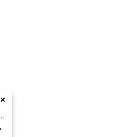
 el
n
n