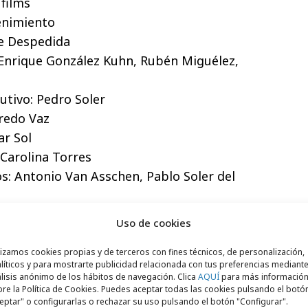
films
tenimiento
de Despedida
: Enrique González Kuhn, Rubén Miguélez,
cutivo: Pedro Soler
fredo Vaz
ar Sol
 Carolina Torres
s: Antonio Van Asschen, Pablo Soler del
nuel López
Uso de cookies
pe García
l: Albiñana Films
lizamos cookies propias y de terceros con fines técnicos, de personalización,
líticos y para mostrarte publicidad relacionada con tus preferencias mediante
Kepa Vizcay
lisis anónimo de los hábitos de navegación. Clica
AQUÍ
para más informació
a
re la Política de Cookies. Puedes aceptar todas las cookies pulsando el botó
eptar" o configurarlas o rechazar su uso pulsando el botón "Configurar".