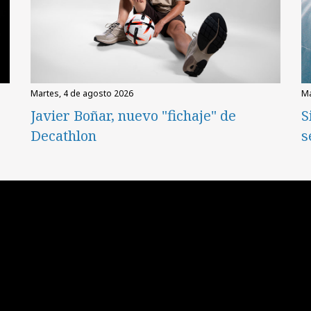
martes, 4 de agosto 2026
Javier Boñar, nuevo "fichaje" de
S
Decathlon
s