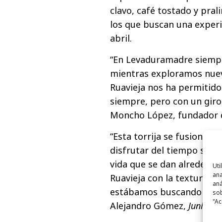
clavo, café tostado y pral
los que buscan una exper
abril.
“En Levaduramadre siempr
mientras exploramos nuev
Ruavieja nos ha permitido
siempre, pero con un giro 
Moncho López, fundador 
“Esta torrija se fusiona a 
disfrutar del tiempo sin p
vida que se dan alrededo
Uti
ana
Ruavieja con la textura d
aná
estábamos buscando para e
sob
"Ac
Alejandro Gómez,
Junior 