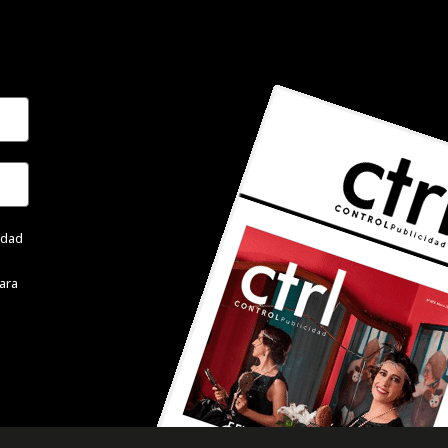
cidad
ara