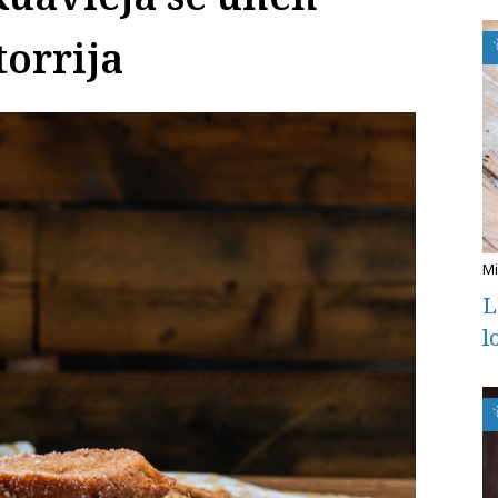
torrija
L
l