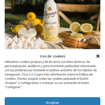
lunes, 12 de mayo 2025
Uso de cookies
Ruavieja se anticipa al verano con su
Utilizamos cookies propias y de terceros con fines técnicos, de
personalización, analíticos y para mostrarte publicidad relacionada
"Tarta de Limón"
con tus preferencias mediante el análisis anónimo de los hábitos de
navegación. Clica
AQUÍ
para más información sobre la Política de
Cookies. Puedes aceptar todas las cookies pulsando el botón
"Aceptar" o configurarlas o rechazar su uso pulsando el botón
Campañas
"Configurar".
Aceptar