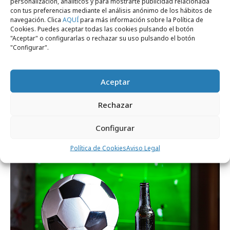
personalización, analíticos y para mostrarte publicidad relacionada
con tus preferencias mediante el análisis anónimo de los hábitos de
navegación. Clica
AQUÍ
para más información sobre la Política de
Cookies. Puedes aceptar todas las cookies pulsando el botón
"Aceptar" o configurarlas o rechazar su uso pulsando el botón
"Configurar".
Aceptar
domingo, 14 de junio 2026
Rechazar
El diario AS presenta "Manolo´Clock"
Configurar
Formación y estudios
Política de Cookies
Aviso Legal