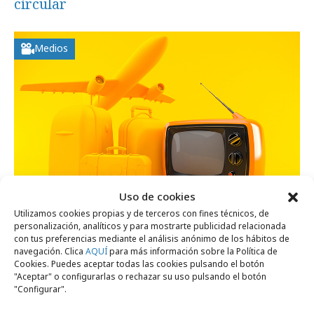
circular
Medios
Uso de cookies
Utilizamos cookies propias y de terceros con fines técnicos, de
personalización, analíticos y para mostrarte publicidad relacionada
viernes, 7 de agosto 2026
con tus preferencias mediante el análisis anónimo de los hábitos de
La televisión es el dispositivo líder en
navegación. Clica
AQUÍ
para más información sobre la Política de
Cookies. Puedes aceptar todas las cookies pulsando el botón
verano, por delante del móvil
"Aceptar" o configurarlas o rechazar su uso pulsando el botón
"Configurar".