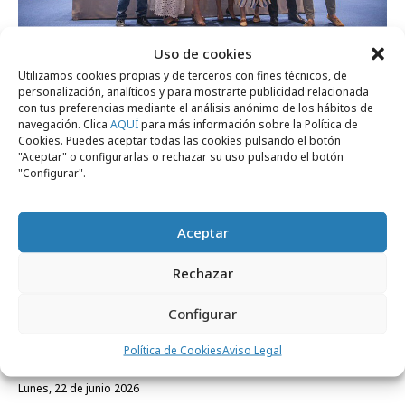
Uso de cookies
miércoles, 22 de julio 2026
Utilizamos cookies propias y de terceros con fines técnicos, de
El Ministerio de Educación y L´Oréal crean
personalización, analíticos y para mostrarte publicidad relacionada
un Hub de Peluquería
con tus preferencias mediante el análisis anónimo de los hábitos de
navegación. Clica
AQUÍ
para más información sobre la Política de
Cookies. Puedes aceptar todas las cookies pulsando el botón
"Aceptar" o configurarlas o rechazar su uso pulsando el botón
Empresas y Negocios
"Configurar".
Aceptar
Rechazar
Configurar
Política de Cookies
Aviso Legal
lunes, 22 de junio 2026