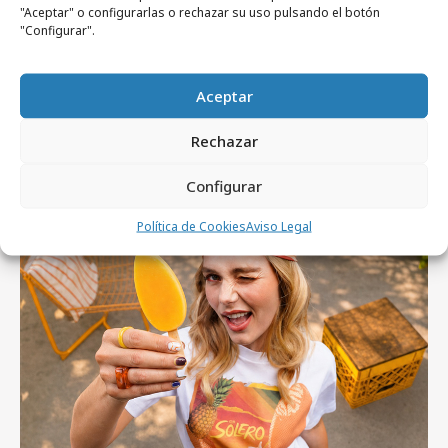
"Aceptar" o configurarlas o rechazar su uso pulsando el botón
publicidad
"Configurar".
Aceptar
Rechazar
Artículos recientes
Configurar
Política de Cookies
Aviso Legal
Campañas