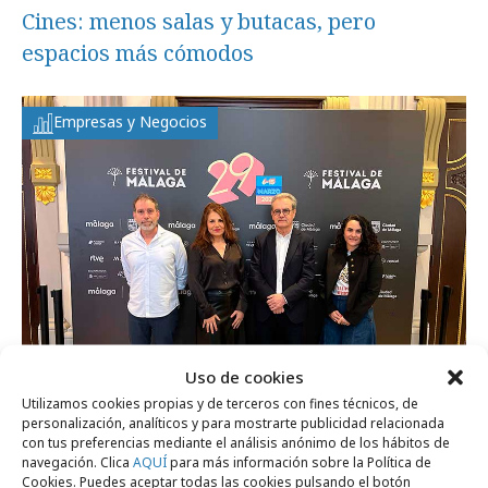
Cines: menos salas y butacas, pero
espacios más cómodos
Empresas y Negocios
Uso de cookies
Utilizamos cookies propias y de terceros con fines técnicos, de
personalización, analíticos y para mostrarte publicidad relacionada
con tus preferencias mediante el análisis anónimo de los hábitos de
jueves, 12 de marzo 2026
navegación. Clica
AQUÍ
para más información sobre la Política de
La APCP celebra la relación entre ficción y
Cookies. Puedes aceptar todas las cookies pulsando el botón