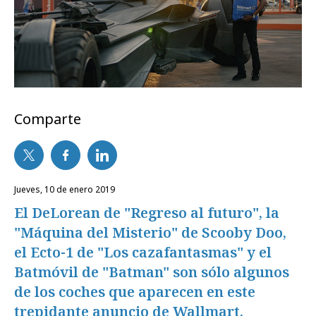
Comparte
jueves, 10 de enero 2019
El DeLorean de "Regreso al futuro", la
"Máquina del Misterio" de Scooby Doo,
el Ecto-1 de "Los cazafantasmas" y el
Batmóvil de "Batman" son sólo algunos
de los coches que aparecen en este
trepidante anuncio de Wallmart.