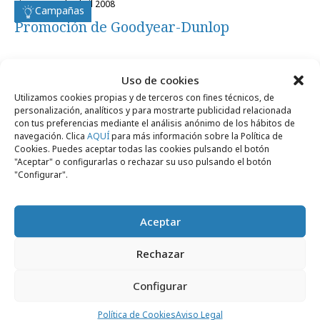
viernes, 25 de abril 2008
Campañas
Promoción de Goodyear-Dunlop
Uso de cookies
Utilizamos cookies propias y de terceros con fines técnicos, de
personalización, analíticos y para mostrarte publicidad relacionada
Artículos recientes
con tus preferencias mediante el análisis anónimo de los hábitos de
navegación. Clica
AQUÍ
para más información sobre la Política de
Cookies. Puedes aceptar todas las cookies pulsando el botón
"Aceptar" o configurarlas o rechazar su uso pulsando el botón
"Configurar".
Campañas
Aceptar
Rechazar
Configurar
Política de Cookies
Aviso Legal