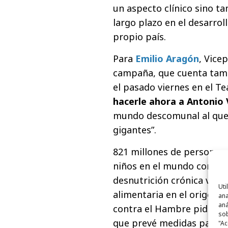
un aspecto clínico sino ta
largo plazo en el desarrol
propio país.
Para
Emilio Aragón
, Vice
campaña, que cuenta tamb
el pasado viernes en el Tea
hacerle ahora a Antonio V
mundo descomunal al que 
gigantes”.
821 millones de personas 
niños en el mundo con des
desnutrición crónica viven
Uti
alimentaria en el origen d
ana
aná
contra el Hambre piden la
sob
que prevé medidas para
r
"Ac