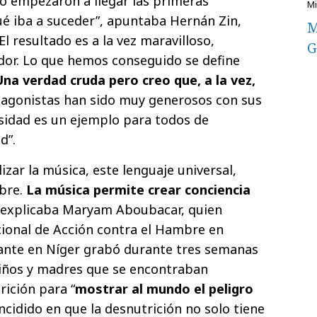
no empezaron a llegar las primeras
é iba a suceder”, apuntaba Hernán Zin,
M
El resultado es a la vez maravilloso,
G
dor. Lo que hemos conseguido se define
Una verdad cruda pero creo que, a la vez,
otagonistas han sido muy generosos con sus
sidad es un ejemplo para todos de
d”.
izar la música, este lenguaje universal,
mbre.
La música permite crear conciencia
, explicaba Maryam Aboubacar, quien
icional de Acción contra el Hambre en
rante en Níger grabó durante tres semanas
niños y madres que se encontraban
rición para “
mostrar al mundo el peligro
ncidido en que la desnutrición no solo tiene