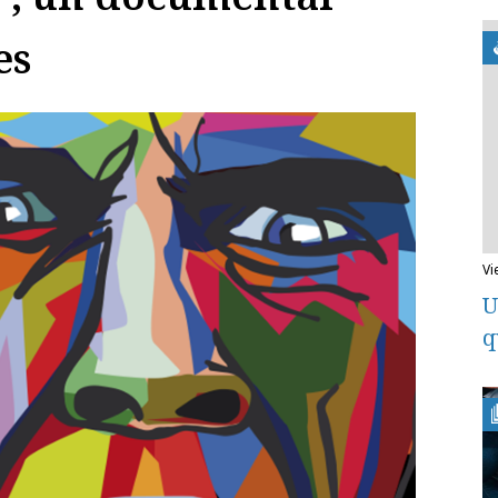
es
v
U
q