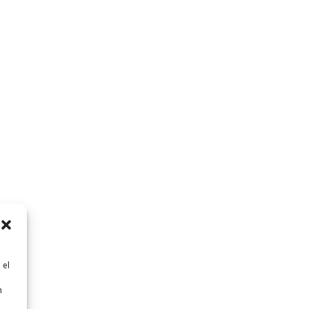
 el
n
n