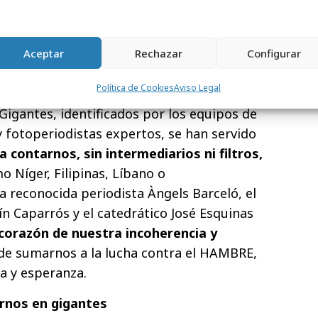
Aceptar
Rechazar
Configurar
nde poner voz y rostro a
los gigantes que,
Política de Cookies
Aviso Legal
 mundo, luchan contra el hambre y sus
Gigantes, identificados por los equipos de
 fotoperiodistas expertos, se han servido
 contarnos, sin intermediarios ni filtros,
 Níger, Filipinas, Líbano o
la reconocida periodista Àngels Barceló, el
ín Caparrós y el catedrático José Esquinas
 corazón de nuestra incoherencia y
de sumarnos a la lucha contra el HAMBRE,
a y esperanza.
rnos en gigantes