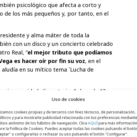
mbién psicológico que afecta a corto y
lo de los más pequeños y, por tanto, en el
presidente y alma máter de toda la
ién con un disco y un concierto celebrado
tro Real, “
el mejor tributo que podíamos
ega es hacer oír por fin su voz
, en el
aludía en su mítico tema `Lucha de
en inseguridad alimentaria, 1 de cada 12
nutrición aguda y 122 de los 155 niños con
Uso de cookies
 en países en guerra, con la inseguridad
lizamos cookies propias y de terceros con fines técnicos, de personalización,
el 77% de los conflictos. Desde Acción
líticos y para mostrarte publicidad relacionada con tus preferencias mediante
lisis anónimo de los hábitos de navegación. Clica
AQUÍ
para más informació
 puesta en práctica de la resolución 2417,
re la Política de Cookies. Puedes aceptar todas las cookies pulsando el botó
omper los vínculos existentes entre
eptar" o configurarlas o rechazar su uso pulsando el botón "Configurar".