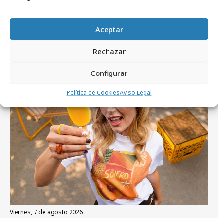
Aceptar
Artículos recientes
Rechazar
Configurar
Campañas
Política de Cookies
Aviso Legal
viernes, 7 de agosto 2026