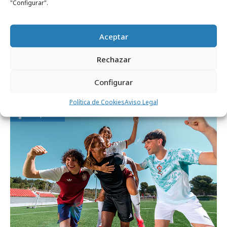
"Configurar".
Aceptar
martes, 14 de julio 2026
Rechazar
Jumbo lanza el nuevo juego de mesa Match
My Beat
Configurar
Política de Cookies
Aviso Legal
Campañas