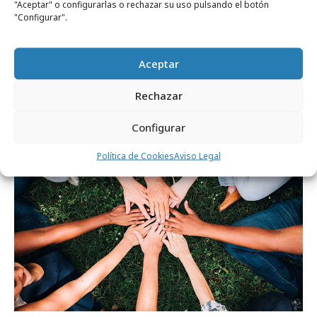
"Aceptar" o configurarlas o rechazar su uso pulsando el botón
"Configurar".
viernes, 22 de mayo 2026
Aceptar
Un delivery que entrega mucho más que
comida
Rechazar
Configurar
Formación y estudios
Política de Cookies
Aviso Legal