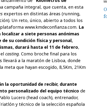
el lanzamiento de
"Kilómetros de
una campaña integral, que cuenta, en esta
O
es
expertos en distintas áreas (running,
f
ción). Un reto, único, abierto a todos los
la plataforma www.kmdeconfianza.com.
La
a localizar a siete personas anónimas
de su condición física y personal,
mismas, durará hasta el 11 de febrero
,
 el
casting
. Como broche final para los
 llevará a la maratón de Lisboa, donde
 la meta que hayan escogido, 8,5Km, 21Km
n la oportunidad de recibir, durante
to personalizado del equipo técnico
de
Pablo Lucero (head coach), entrenador,
atlón y técnico de la selección española