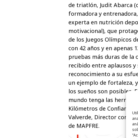
de triatlón, Judit Abarca (
formadora y entrenadora, M
experta en nutrición dep
motivacional), que prota
de los Juegos Olímpicos d
con 42 años y en apenas 1
pruebas más duras de la c
recibido entre aplausos 
reconocimiento a su esfue
un ejemplo de fortaleza, 
los sueños son posibles.
mundo tenga las herramie
Kilómetros de Confianza e
Uti
Valverde, Director corpora
ana
aná
de MAPFRE.
sob
"Ac