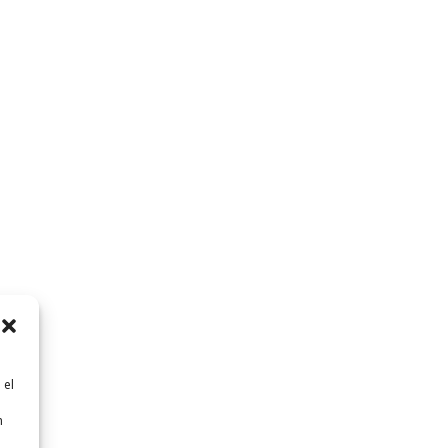
 el
n
n