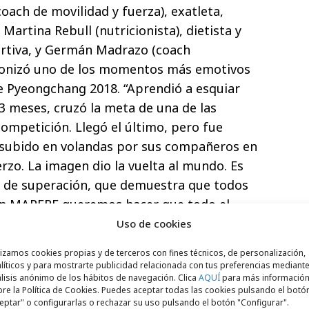
coach de movilidad y fuerza), exatleta,
artina Rebull (nutricionista), dietista y
ortiva, y Germán Madrazo (coach
gonizó uno de los momentos más emotivos
e Pyeongchang 2018. “Aprendió a esquiar
3 meses, cruzó la meta de una de las
ompetición. Llegó el último, pero fue
y subido en volandas por sus compañeros en
rzo. La imagen dio la vuelta al mundo. Es
y de superación, que demuestra que todos
 En MAPFRE queremos hacer que todo el
ntas necesarias para alcanzar sus metas.
Uso de cookies
s parte de este empeño”, confirma Jaime
lizamos cookies propias y de terceros con fines técnicos, de personalización,
tivo de redes sociales y contenido digital
líticos y para mostrarte publicidad relacionada con tus preferencias mediante
lisis anónimo de los hábitos de navegación. Clica
AQUÍ
para más informació
re la Política de Cookies. Puedes aceptar todas las cookies pulsando el botó
eptar" o configurarlas o rechazar su uso pulsando el botón "Configurar".