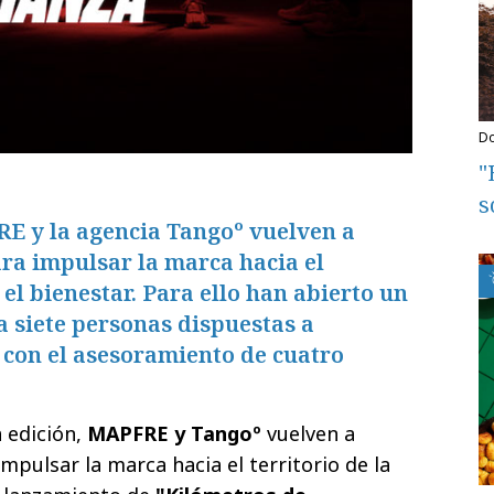
"
s
 y la agencia Tangoº vuelven a
ra impulsar la marca hacia el
y el bienestar. Para ello han abierto un
 a siete personas dispuestas a
 con el asesoramiento de cuatro
a edición,
MAPFRE y Tangoº
vuelven a
mpulsar la marca hacia el territorio de la