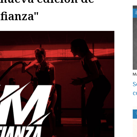
fianza"
S
c