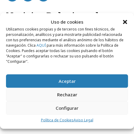
Noticias Relacionadas
Uso de cookies
Utilizamos cookies propias y de terceros con fines técnicos, de
personalización, analíticos y para mostrarte publicidad relacionada
Campañas
con tus preferencias mediante el análisis anónimo de los hábitos de
navegación. Clica
AQUÍ
para más información sobre la Política de
Cookies. Puedes aceptar todas las cookies pulsando el botón
"Aceptar" o configurarlas o rechazar su uso pulsando el botón
"Configurar".
Aceptar
Rechazar
viernes, 17 de marzo 2023
Configurar
Viajes El Corte Inglés y Thinketers lanzan
Política de Cookies
Aviso Legal
la campaña "Maravíllate"