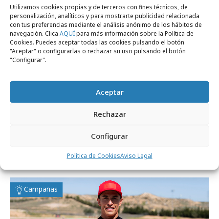
Utilizamos cookies propias y de terceros con fines técnicos, de
Campañas
personalización, analíticos y para mostrarte publicidad relacionada
con tus preferencias mediante el análisis anónimo de los hábitos de
navegación. Clica
AQUÍ
para más información sobre la Política de
Cookies. Puedes aceptar todas las cookies pulsando el botón
"Aceptar" o configurarlas o rechazar su uso pulsando el botón
"Configurar".
Aceptar
Rechazar
martes, 7 de julio 2026
Configurar
Marc Márquez protagoniza la nueva
Política de Cookies
Aviso Legal
campaña de Verisure
Campañas