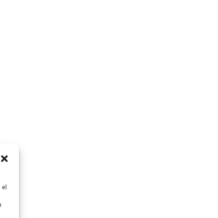
 el
n
n