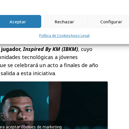
ta con el lado más ligero y divertido de la
ismo tiempo que ofrece a nuestros usuarios
conocer directamente a uno de los mayores
Aceptar
Rechazar
Configurar
.
Política de Cookies
Aviso Legal
zo entre Sorare y Mbappé respaldará el
 jugador,
Inspired By KM (IBKM)
, cuyo
unidades tecnológicas a jóvenes
ue se celebrará un acto a finales de año
salida a esta iniciativa.
para aceptar cookies de marketing