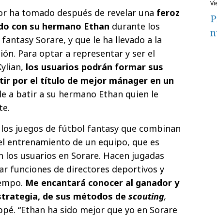
v
dor ha tomado después de revelar una
feroz
P
ido con su hermano Ethan
durante los
n
fantasy Sorare, y que le ha llevado a la
ón. Para optar a representar y ser el
ylian,
los usuarios podrán formar sus
ir por el título de mejor mánager en un
rle a batir a su hermano Ethan quien le
te.
los juegos de fútbol fantasy que combinan
 el entrenamiento de un equipo, que es
 los usuarios en Sorare. Hacen jugadas
r funciones de directores deportivos y
iempo.
Me encantará conocer al ganador y
estrategia, de sus métodos de
scouting
,
pé. “Ethan ha sido mejor que yo en Sorare