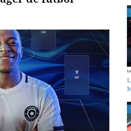
l
L
M