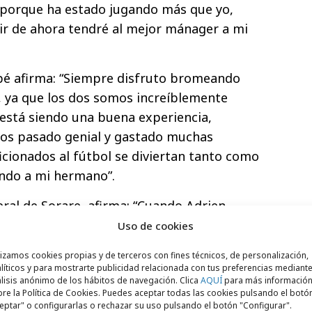
porque ha estado jugando más que yo,
tir de ahora tendré al mejor mánager a mi
é afirma: “Siempre disfruto bromeando
, ya que los dos somos increíblemente
 está siendo una buena experiencia,
mos pasado genial y gastado muchas
icionados al fútbol se diviertan tanto como
ando a mi hermano”.
neral de Sorare, afirma: “Cuando Adrien
are, nuestro objetivo era que la gente
Uso de cookies
 de construir y entrenar un equipo de
lizamos cookies propias y de terceros con fines técnicos, de personalización,
presenta perfectamente esta experiencia
líticos y para mostrarte publicidad relacionada con tus preferencias mediante
lisis anónimo de los hábitos de navegación. Clica
AQUÍ
para más informació
 fuera del campo”. Y, añade: “Estamos
re la Política de Cookies. Puedes aceptar todas las cookies pulsando el botó
esta emocionante competición porque su
eptar" o configurarlas o rechazar su uso pulsando el botón "Configurar".