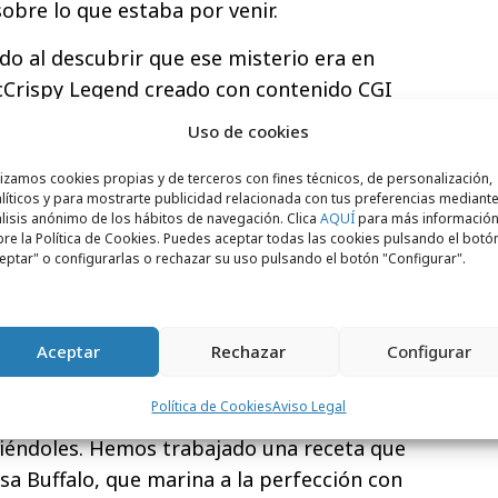
bre lo que estaba por venir.
do al descubrir que ese misterio era en
McCrispy Legend creado con contenido CGI
 legendarios de España. El origen de estos
Uso de cookies
n la Plaza de Felipe II, donde se ha podido
lizamos cookies propias y de terceros con fines técnicos, de personalización,
e que caracteriza a esta nueva
líticos y para mostrarte publicidad relacionada con tus preferencias mediante
do incluso la lona
allí instalada.
lisis anónimo de los hábitos de navegación. Clica
AQUÍ
para más informació
re la Política de Cookies. Puedes aceptar todas las cookies pulsando el botó
arketing & Digital Officer
de McDonald’s
eptar" o configurarlas o rechazar su uso pulsando el botón "Configurar".
py Legend se une a nuestra plataforma de
n nuestro menú. Hemos querido innovar
Aceptar
Rechazar
Configurar
ormatos publicitarios para dar la
ento que está a la altura de acciones
Política de Cookies
Aviso Legal
ald’s buscamos conectar con nuestros
diéndoles. Hemos trabajado una receta que
lsa Buffalo, que marina a la perfección con