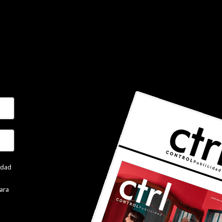
cidad
ara