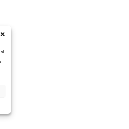
 el
n
n