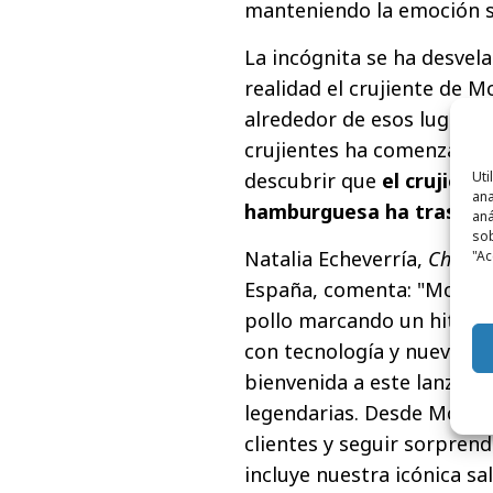
manteniendo la emoción so
La incógnita se ha desvela
realidad el crujiente de 
alrededor de esos lugares
crujientes ha comenzado e
Uti
descubrir que
el crujient
ana
hamburguesa ha traspasa
aná
sob
Natalia Echeverría,
Chief M
"Ac
España, comenta: "McCris
pollo marcando un hito e
con tecnología y nuevos f
bienvenida a este lanzami
legendarias. Desde McDon
clientes y seguir sorpren
incluye nuestra icónica sa