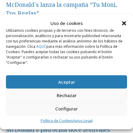
McDonald´s lanza la campaña “Tu Moni,
Tus Reglas”
Uso de cookies
Utilizamos cookies propias y de terceros con fines técnicos, de
Empresas y Negocios
personalización, analíticos y para mostrarte publicidad relacionada
con tus preferencias mediante el análisis anónimo de los hábitos de
navegación. Clica
AQUÍ
para más información sobre la Política de
Cookies. Puedes aceptar todas las cookies pulsando el botón
"Aceptar" o configurarlas o rechazar su uso pulsando el botón
"Configurar".
Aceptar
Rechazar
Configurar
lunes, 13 de julio 2026
Política de Cookies
Aviso Legal
McDonald´s patrocina doce festivales