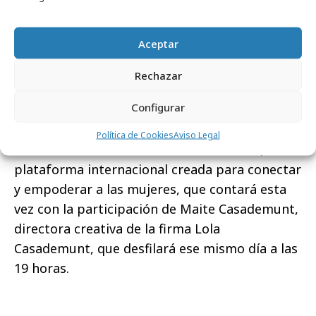
través de sus protagonistas
. El viernes 15,
Abraham Gutiérrez, director de arte y estilista
Aceptar
de cabecera de celebrities como Paula
Echevarría, descubrirá los entresijos de su
Rechazar
profesión en la charla “Contar historias a
Configurar
través de la moda”. En la siguiente jornada, el
sábado 16, le llegará el turno a una nueva
Política de Cookies
Aviso Legal
edición de “She’s Mercedes Fashion Talk”, la
plataforma internacional creada para conectar
y empoderar a las mujeres, que contará esta
vez con la participación de Maite Casademunt,
directora creativa de la firma Lola
Casademunt, que desfilará ese mismo día a las
19 horas.