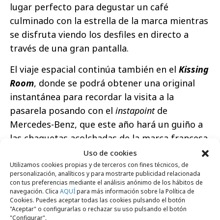
lugar perfecto para degustar un café
culminado con la estrella de la marca mientras
se disfruta viendo los desfiles en directo a
través de una gran pantalla.
El viaje espacial continúa también en el
Kissing
Room
, donde se podrá obtener una original
instantánea para recordar la visita a la
pasarela posando con el
instapoint
de
Mercedes-Benz, que este año hará un guiño a
las chaquetas acolchadas de la marca francesa.
Uso de cookies
Además, siguiendo con la habitual
Utilizamos cookies propias y de terceros con fines técnicos, de
programación de “Fashion meets Mercedes-
personalización, analíticos y para mostrarte publicidad relacionada
con tus preferencias mediante el análisis anónimo de los hábitos de
Benz”, el
stand
acogerá diversas
actividades
navegación. Clica
AQUÍ
para más información sobre la Política de
durante los días 15 y 16 de septiembre para
Cookies. Puedes aceptar todas las cookies pulsando el botón
"Aceptar" o configurarlas o rechazar su uso pulsando el botón
conocer el lado más personal de la moda a
"Configurar".