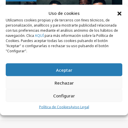
Uso de cookies
Utilizamos cookies propias y de terceros con fines técnicos, de
personalización, analíticos y para mostrarte publicidad relacionada
con tus preferencias mediante el análisis anónimo de los hábitos de
navegación. Clica
AQUÍ
para más información sobre la Política de
Cookies. Puedes aceptar todas las cookies pulsando el botón
"Aceptar" o configurarlas o rechazar su uso pulsando el botón
"Configurar".
Aceptar
Rechazar
lunes, 6 de abril 2026
LEGO reúne a Ronaldo, Mbappé, Messi y
Configurar
Vini Jr.
Política de Cookies
Aviso Legal