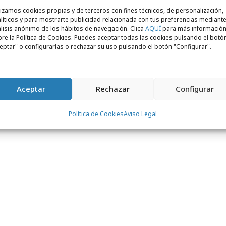
lizamos cookies propias y de terceros con fines técnicos, de personalización,
líticos y para mostrarte publicidad relacionada con tus preferencias mediante
o conceptual Nike Sportswear en el que se
lisis anónimo de los hábitos de navegación. Clica
AQUÍ
para más informació
re la Política de Cookies. Puedes aceptar todas las cookies pulsando el botó
periencias con
Dj’s sessions y conciertos
y
eptar" o configurarlas o rechazar su uso pulsando el botón "Configurar".
r y exclusiva de los productos NSW
.
pone de un estudio
NIKEID
en el que se
Nike (zapatillas y camisetas) con
Aceptar
Rechazar
Configurar
.nikeid.com
).
Política de Cookies
Aviso Legal