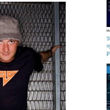
T
o
p