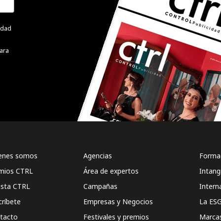
cidad
ara
enes somos
Agencias
Formac
mios CTRL
Área de expertos
Intang
ista CTRL
Campañas
Intern
críbete
Empresas y Negocios
La ESG
tacto
Festivales y premios
Marca