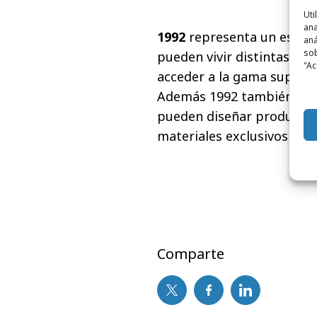
Uti
ana
1992
representa un espaci
aná
sob
pueden vivir distintas ex
"Ac
acceder a la gama superio
Además 1992 también dis
pueden diseñar productos 
materiales exclusivos (
www
Comparte