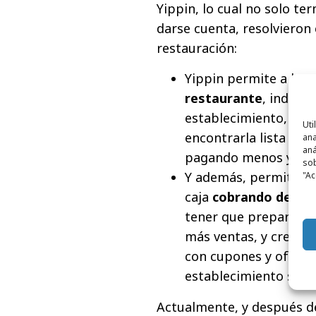
Yippin, lo cual no solo te
darse cuenta, resolvieron 
restauración:
Yippin permite a los
restaurante
, indicar
establecimiento, ped
Uti
encontrarla lista a la
ana
aná
pagando menos y cons
sob
Y además, permite a 
"Ac
caja
cobrando de ma
tener que preparar y
más ventas, y crear e
con cupones y ofertas
establecimiento si no
Actualmente, y después de