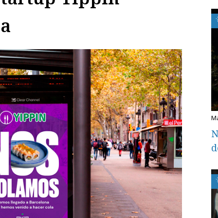
na
N
d