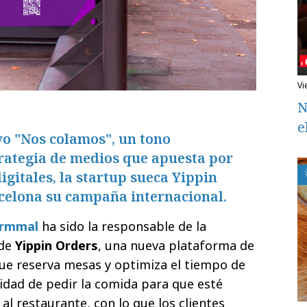
v
N
e
vo "Nos colamos", un tono
rategia de medios que apuesta por
igitales, la startup sueca Yippin
celona su campaña internacional.
ormmal
ha sido la responsable de la
 de
Yippin Orders
, una nueva plataforma de
ue reserva mesas y optimiza el tiempo de
lidad de pedir la comida para que esté
l restaurante, con lo que los clientes