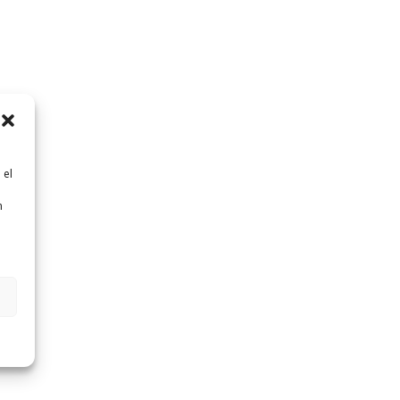
 el
n
n