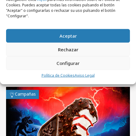
Cookies. Puedes aceptar todas las cookies pulsando el botón
"Aceptar" o configurarlas o rechazar su uso pulsando el botón
jueves, 9 de marzo 2023
"Configurar".
beon. produce el evento Nacional Herbalife
Nutrition 2023
Aceptar
Rechazar
Configurar
Artículos recientes
Política de Cookies
Aviso Legal
Campañas