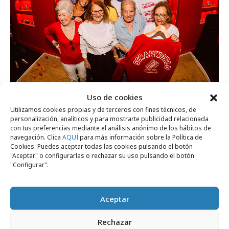
Uso de cookies
jueves, 30 de abril 2026
Utilizamos cookies propias y de terceros con fines técnicos, de
personalización, analíticos y para mostrarte publicidad relacionada
Nestlé Extrafino reúne a abuelos y nietos
con tus preferencias mediante el análisis anónimo de los hábitos de
en Scrapworld
navegación. Clica
AQUÍ
para más información sobre la Política de
Cookies. Puedes aceptar todas las cookies pulsando el botón
"Aceptar" o configurarlas o rechazar su uso pulsando el botón
"Configurar".
Campañas
Aceptar
Rechazar