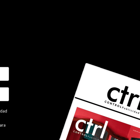
cidad
ara