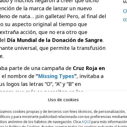
ado y muchos llegaron a creer que dicho
ención de la marca de lanzar un nuevo
no de nata… ¡sin galletas! Pero, al final del
o
go su aspecto original al tiempo que
 extraña acción, que no era otro que
del
Día Mundial de la Donación de Sangre
.
onante universal, que permite la transfusión
e.
maba parte de una campaña de
Cruz Roja en
o el nombre de
“
Missing Types
”
, invitaba a
s logos las letras “O”, “A” y “B” en
sangre que más se necesitan en los
Uso de cookies
lizamos cookies propias y de terceros con fines técnicos, de personalización,
líticos y para mostrarte publicidad relacionada con tus preferencias mediante
lisis anónimo de los hábitos de navegación. Clica
AQUÍ
para más informació
re la Política de Cookies. Puedes aceptar todas las cookies pulsando el botó