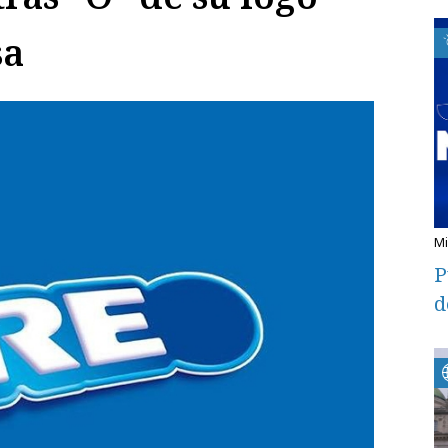
sa
P
d