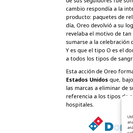
de sus seguidores fue son
cambio respondía a la int
producto: paquetes de relle
día, Oreo devolvió a su lo
revelaba el motivo de tan
sumarse a la celebración 
Y es que el tipo O es el d
a todos los tipos de sangr
Esta acción de Oreo for
Estados Unidos
que, baj
las marcas a eliminar de su
referencia a los tipos de 
hospitales.
Uti
ana
aná
sob