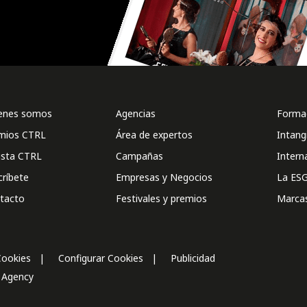
enes somos
Agencias
Formac
mios CTRL
Área de expertos
Intang
ista CTRL
Campañas
Intern
críbete
Empresas y Negocios
La ESG
tacto
Festivales y premios
Marca
Cookies
Configurar Cookies
Publicidad
l Agency