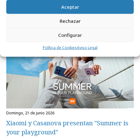
Aceptar
Mondraker: Cómo liderar la conversación
y el mercado
Rechazar
Configurar
Campañas
Política de Cookies
Aviso Legal
domingo, 21 de junio 2026
Xiaomi y Casanova presentan "Summer is
your playground"