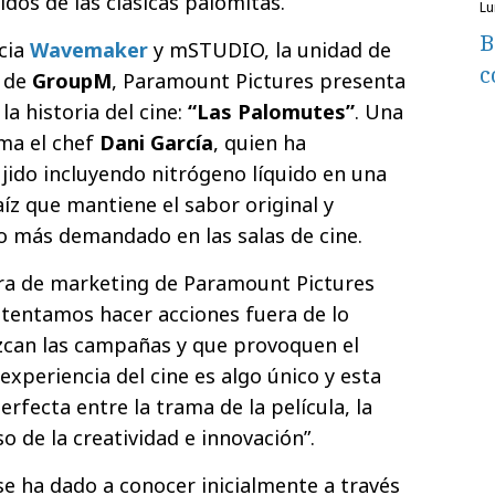
jidos de las clásicas palomitas.
l
B
ncia
Wavemaker
y mSTUDIO, la unidad de
c
s de
GroupM
, Paramount Pictures presenta
a historia del cine:
“Las Palomutes”
. Una
ma el chef
Dani García
, quien ha
ujido incluyendo nitrógeno líquido en una
íz que mantiene el sabor original y
vo más demandado en las salas de cine.
ra de marketing de Paramount Pictures
intentamos hacer acciones fuera de lo
zcan las campañas y que provoquen el
 experiencia del cine es algo único y esta
erfecta entre la trama de la película, la
so de la creatividad e innovación”.
se ha dado a conocer inicialmente a través