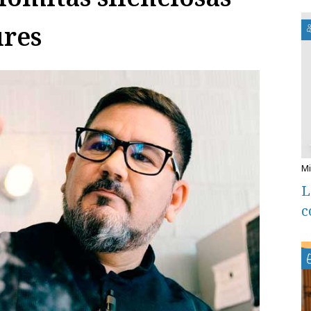
ures
L
c