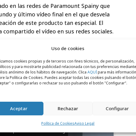
ado en las redes de Paramount Spainy que
ndo y último vídeo final en el que desvela
eación de este producto tan especial. El
a compartido el vídeo en sus redes sociales.
a además con una
campaña de
paid media
Uso de cookies
maximizando el alcance de ambos
de la franquicia y el género.
lizamos cookies propias y de terceros con fines técnicos, de personalización,
líticos y para mostrarte publicidad relacionada con tus preferencias mediante
lisis anónimo de los hábitos de navegación. Clica
AQUÍ
para más informació
re la Política de Cookies. Puedes aceptar todas las cookies pulsando el botó
eptar" o configurarlas o rechazar su uso pulsando el botón "Configurar".
Aceptar
Rechazar
Configurar
Política de Cookies
Aviso Legal
para aceptar cookies de marketing