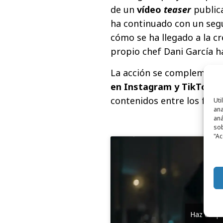
de un
vídeo
teaser
public
ha continuado con un segu
cómo se ha llegado a la cr
propio chef Dani García h
La acción se complement
en Instagram y TikTok
, 
contenidos entre los fans 
Uti
ana
aná
sob
"Ac
Haz clic 