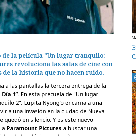
B
 de la película "Un lugar tranquilo:
C
ures revoluciona las salas de cine con
 de la historia que no hacen ruido.
a a las pantallas la tercera entrega de la
 Día 1”
. En esta precuela de "Un lugar
nquilo 2", Lupita Nyong'o encarna a una
vir a una invasión en la ciudad de Nueva
e quedó en silencio. Y es este nuevo
o a
Paramount Pictures
a buscar una