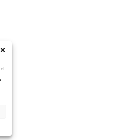
 el
n
n