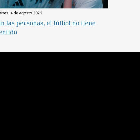
martes, 4 de agosto 2026
in las personas, el fútbol no tiene
entido