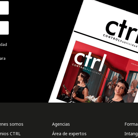
cidad
ara
enes somos
Agencias
Formac
mios CTRL
Área de expertos
Intang