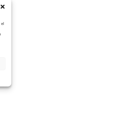
 el
n
n