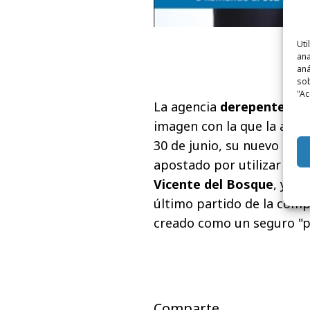
Uti
ana
aná
sob
"Ac
La agencia
derepente Ma
imagen con la que la aseg
30 de junio, su nuevo pr
apostado por utilizar la 
Vicente del Bosque
, y ha
último partido de la comp
creado como un seguro "pa
Comparte