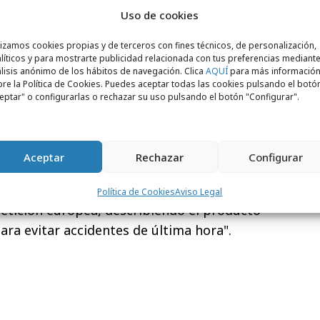
Uso de cookies
lizamos cookies propias y de terceros con fines técnicos, de personalización,
líticos y para mostrarte publicidad relacionada con tus preferencias mediante
lisis anónimo de los hábitos de navegación. Clica
AQUÍ
para más informació
re la Política de Cookies. Puedes aceptar todas las cookies pulsando el botó
eptar" o configurarlas o rechazar su uso pulsando el botón "Configurar".
drid
ha sido la encargada de diseñar la
uradora Pelayo ofrece, hasta el sábado día
oducto
"Póliza Siente la Final"
. Para ello ha
Aceptar
Rechazar
Configurar
imagen de nuestro seleccionador nacional,
 vinculado
el concepto de seguridad con el
Política de Cookies
Aviso Legal
etición europea, describiendo el producto
ra evitar accidentes de última hora".