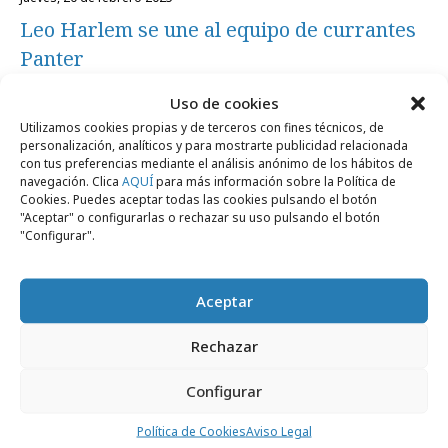
Leo Harlem se une al equipo de currantes
Panter
Uso de cookies
Campañas
Utilizamos cookies propias y de terceros con fines técnicos, de
personalización, analíticos y para mostrarte publicidad relacionada
con tus preferencias mediante el análisis anónimo de los hábitos de
navegación. Clica
AQUÍ
para más información sobre la Política de
Cookies. Puedes aceptar todas las cookies pulsando el botón
"Aceptar" o configurarlas o rechazar su uso pulsando el botón
"Configurar".
Aceptar
Rechazar
Configurar
martes, 12 de noviembre 2019
Política de Cookies
Aviso Legal
Vicente del Bosque protagoniza la nueva